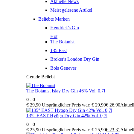
Aktuelle News
Meist gelesene Artikel
Beliebte Marken
Hendrick's Gin
Hot
The Botanist
135 East
Broker's London Dry Gin
Bols Genever
Gerade Beliebt
The Botanist Islay Dry Gin 46% Vol. 0,7l
0
- 0
€
29,90
Ursprünglicher Preis war: € 29,90
€
26,90
Aktuell
135° EAST Hyōgo Dry Gin 42% Vol. 0,7l
0
- 0
€
25,90
Ursprünglicher Preis war: € 25,90
€
23,31
Aktuell