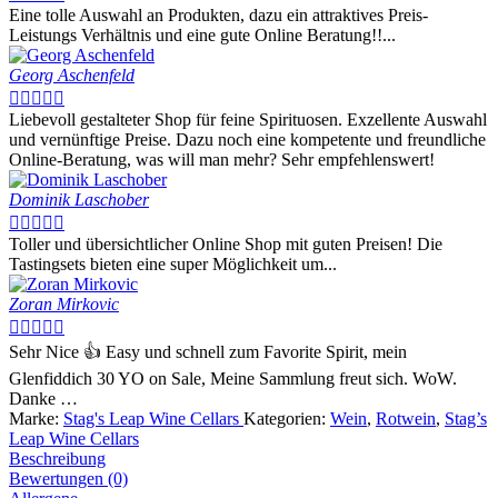
Eine tolle Auswahl an Produkten, dazu ein attraktives Preis-
Leistungs Verhältnis und eine gute Online Beratung!!...
Georg Aschenfeld





Liebevoll gestalteter Shop für feine Spirituosen. Exzellente Auswahl
und vernünftige Preise. Dazu noch eine kompetente und freundliche
Online-Beratung, was will man mehr? Sehr empfehlenswert!
Dominik Laschober





Toller und übersichtlicher Online Shop mit guten Preisen! Die
Tastingsets bieten eine super Möglichkeit um...
Zoran Mirkovic





Sehr Nice 👍 Easy und schnell zum Favorite Spirit, mein
Glenfiddich 30 YO on Sale, Meine Sammlung freut sich. WoW.
Danke …
Marke:
Stag's Leap Wine Cellars
Kategorien:
Wein
,
Rotwein
,
Stag’s
Leap Wine Cellars
Beschreibung
Bewertungen (0)