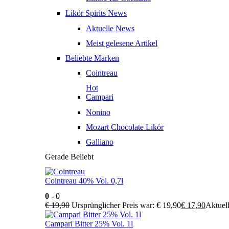
Likör Spirits News
Aktuelle News
Meist gelesene Artikel
Beliebte Marken
Cointreau
Hot
Campari
Nonino
Mozart Chocolate Likör
Galliano
Gerade Beliebt
Cointreau 40% Vol. 0,7l
0
- 0
€
19,90
Ursprünglicher Preis war: € 19,90
€
17,90
Aktuell
Campari Bitter 25% Vol. 1l