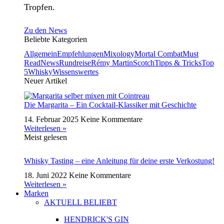
Tropfen.
Zu den News
Beliebte Kategorien
Allgemein
Empfehlungen
Mixology
Mortal Combat
Must
Read
News
Rundreise
Rémy Martin
Scotch
Tipps & Tricks
Top
5
Whisky
Wissenswertes
Neuer Artikel
Die Margarita – Ein Cocktail-Klassiker mit Geschichte
14. Februar 2025
Keine Kommentare
Weiterlesen »
Meist gelesen
Whisky Tasting – eine Anleitung für deine erste Verkostung!
18. Juni 2022
Keine Kommentare
Weiterlesen »
Marken
AKTUELL BELIEBT
HENDRICK'S GIN