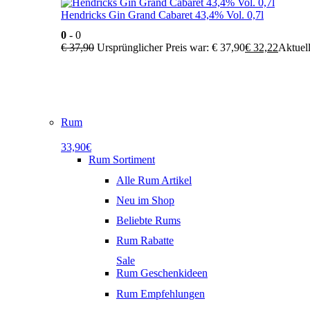
Hendricks Gin Grand Cabaret 43,4% Vol. 0,7l
0
- 0
€
37,90
Ursprünglicher Preis war: € 37,90
€
32,22
Aktuell
Rum
33,90€
Rum Sortiment
Alle Rum Artikel
Neu im Shop
Beliebte Rums
Rum Rabatte
Sale
Rum Geschenkideen
Rum Empfehlungen