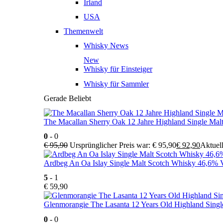
Irland
USA
Themenwelt
Whisky News
New
Whisky für Einsteiger
Whisky für Sammler
Gerade Beliebt
The Macallan Sherry Oak 12 Jahre Highland Single Mal
0
- 0
€
95,90
Ursprünglicher Preis war: € 95,90
€
92,90
Aktuell
Ardbeg An Oa Islay Single Malt Scotch Whisky 46,6% V
5
- 1
€
59,90
Glenmorangie The Lasanta 12 Years Old Highland Singl
0
- 0