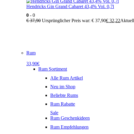
Hendricks Gin Grand Cabaret 43,4% Vol. 0,7l
0
- 0
€
37,90
Ursprünglicher Preis war: € 37,90
€
32,22
Aktuell
Rum
33,90€
Rum Sortiment
Alle Rum Artikel
Neu im Shop
Beliebte Rums
Rum Rabatte
Sale
Rum Geschenkideen
Rum Empfehlungen