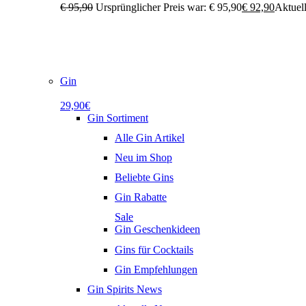
€
95,90
Ursprünglicher Preis war: € 95,90
€
92,90
Aktuell
Gin
29,90€
Gin Sortiment
Alle Gin Artikel
Neu im Shop
Beliebte Gins
Gin Rabatte
Sale
Gin Geschenkideen
Gins für Cocktails
Gin Empfehlungen
Gin Spirits News