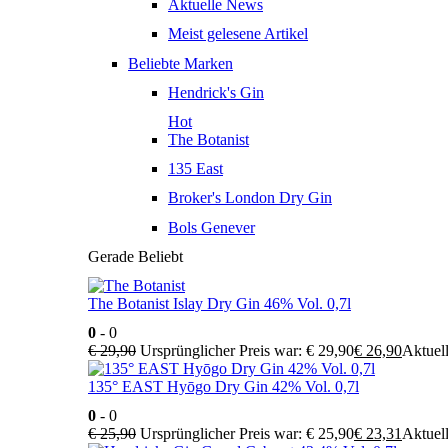
Aktuelle News
Meist gelesene Artikel
Beliebte Marken
Hendrick's Gin
Hot
The Botanist
135 East
Broker's London Dry Gin
Bols Genever
Gerade Beliebt
The Botanist Islay Dry Gin 46% Vol. 0,7l
0
- 0
€
29,90
Ursprünglicher Preis war: € 29,90
€
26,90
Aktuell
135° EAST Hyōgo Dry Gin 42% Vol. 0,7l
0
- 0
€
25,90
Ursprünglicher Preis war: € 25,90
€
23,31
Aktuell