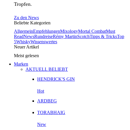
Tropfen.
Zu den News
Beliebte Kategorien
Allgemein
Empfehlungen
Mixology
Mortal Combat
Must
Read
News
Rundreise
Rémy Martin
Scotch
Tipps & Tricks
Top
5
Whisky
Wissenswertes
Neuer Artikel
Meist gelesen
Marken
AKTUELL BELIEBT
HENDRICK'S GIN
Hot
ARDBEG
TORABHAIG
New