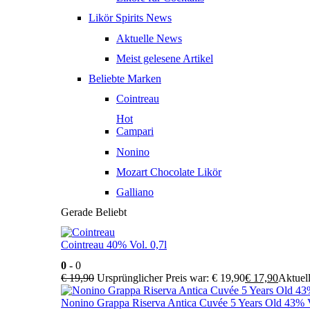
Likör Spirits News
Aktuelle News
Meist gelesene Artikel
Beliebte Marken
Cointreau
Hot
Campari
Nonino
Mozart Chocolate Likör
Galliano
Gerade Beliebt
Cointreau 40% Vol. 0,7l
0
- 0
€
19,90
Ursprünglicher Preis war: € 19,90
€
17,90
Aktuell
Nonino Grappa Riserva Antica Cuvée 5 Years Old 43% V