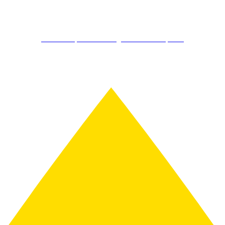
Kostenlos Spirits Club Mitglied werden & sparen!
Schon ab 150€ gratis Versand!