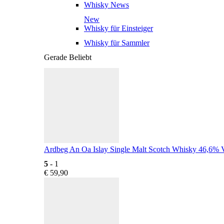
Whisky News
New
Whisky für Einsteiger
Whisky für Sammler
Gerade Beliebt
Ardbeg An Oa Islay Single Malt Scotch Whisky 46,6% V
5
- 1
€
59,90