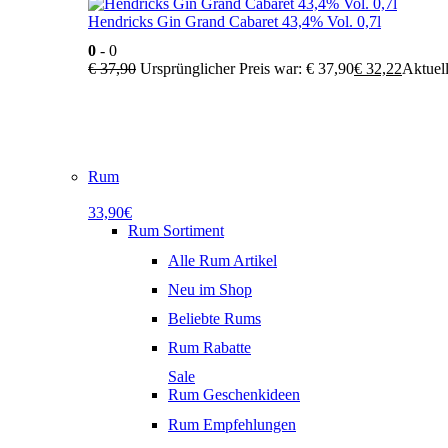
Hendricks Gin Grand Cabaret 43,4% Vol. 0,7l
0
- 0
€
37,90
Ursprünglicher Preis war: € 37,90
€
32,22
Aktuell
Rum
33,90€
Rum Sortiment
Alle Rum Artikel
Neu im Shop
Beliebte Rums
Rum Rabatte
Sale
Rum Geschenkideen
Rum Empfehlungen