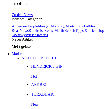
Tropfen.
Zu den News
Beliebte Kategorien
Allgemein
Empfehlungen
Mixology
Mortal Combat
Must
Read
News
Rundreise
Rémy Martin
Scotch
Tipps & Tricks
Top
5
Whisky
Wissenswertes
Neuer Artikel
Meist gelesen
Marken
AKTUELL BELIEBT
HENDRICK'S GIN
Hot
ARDBEG
TORABHAIG
New