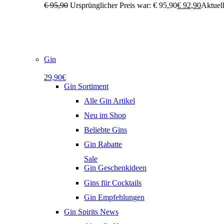
€
95,90
Ursprünglicher Preis war: € 95,90
€
92,90
Aktuell
Gin
29,90€
Gin Sortiment
Alle Gin Artikel
Neu im Shop
Beliebte Gins
Gin Rabatte
Sale
Gin Geschenkideen
Gins für Cocktails
Gin Empfehlungen
Gin Spirits News