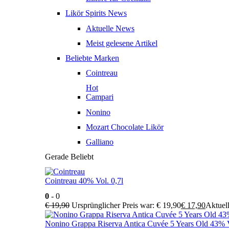
Likör Spirits News
Aktuelle News
Meist gelesene Artikel
Beliebte Marken
Cointreau
Hot
Campari
Nonino
Mozart Chocolate Likör
Galliano
Gerade Beliebt
Cointreau 40% Vol. 0,7l
0
- 0
€
19,90
Ursprünglicher Preis war: € 19,90
€
17,90
Aktuell
Nonino Grappa Riserva Antica Cuvée 5 Years Old 43% V