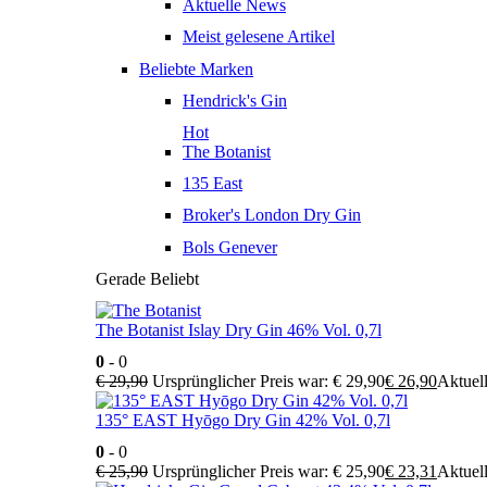
Aktuelle News
Meist gelesene Artikel
Beliebte Marken
Hendrick's Gin
Hot
The Botanist
135 East
Broker's London Dry Gin
Bols Genever
Gerade Beliebt
The Botanist Islay Dry Gin 46% Vol. 0,7l
0
- 0
€
29,90
Ursprünglicher Preis war: € 29,90
€
26,90
Aktuell
135° EAST Hyōgo Dry Gin 42% Vol. 0,7l
0
- 0
€
25,90
Ursprünglicher Preis war: € 25,90
€
23,31
Aktuell