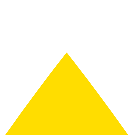
Kostenlos Spirits Club Mitglied werden & sparen!
Schon ab 150€ gratis Versand!