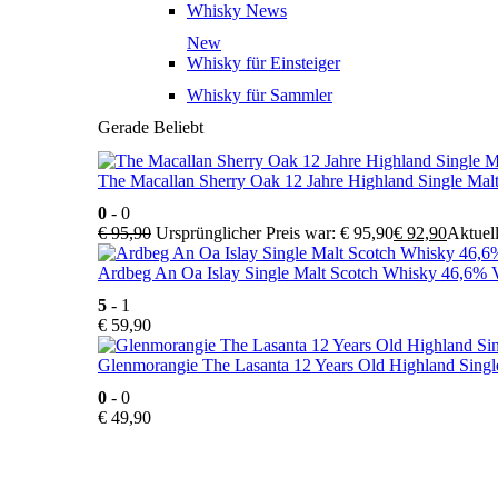
Whisky News
New
Whisky für Einsteiger
Whisky für Sammler
Gerade Beliebt
The Macallan Sherry Oak 12 Jahre Highland Single Mal
0
- 0
€
95,90
Ursprünglicher Preis war: € 95,90
€
92,90
Aktuell
Ardbeg An Oa Islay Single Malt Scotch Whisky 46,6% V
5
- 1
€
59,90
Glenmorangie The Lasanta 12 Years Old Highland Singl
0
- 0
€
49,90