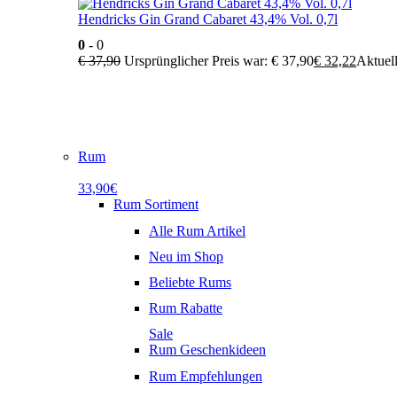
Hendricks Gin Grand Cabaret 43,4% Vol. 0,7l
0
- 0
€
37,90
Ursprünglicher Preis war: € 37,90
€
32,22
Aktuell
Rum
33,90€
Rum Sortiment
Alle Rum Artikel
Neu im Shop
Beliebte Rums
Rum Rabatte
Sale
Rum Geschenkideen
Rum Empfehlungen