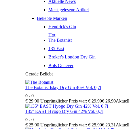
Aktuelle News
Meist gelesene Artikel
Beliebte Marken
Hendrick's Gin
Hot
The Botanist
135 East
Broker's London Dry Gin
Bols Genever
Gerade Beliebt
The Botanist Islay Dry Gin 46% Vol. 0,7l
0
- 0
€
29,90
Ursprünglicher Preis war: € 29,90
€
26,90
Aktuell
135° EAST Hyōgo Dry Gin 42% Vol. 0,7l
0
- 0
€
25,90
Ursprünglicher Preis war: € 25,90
€
23,31
Aktuell