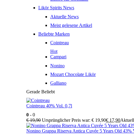
Likör Spirits News
Aktuelle News
Meist gelesene Artikel
Beliebte Marken
Cointreau
Hot
Campari
Nonino
Mozart Chocolate Likör
Galliano
Gerade Beliebt
Cointreau 40% Vol. 0,7l
0
- 0
€
19,90
Ursprünglicher Preis war: € 19,90
€
17,90
Aktuell
Nonino Grappa Riserva Antica Cuvée 5 Years Old 43% V