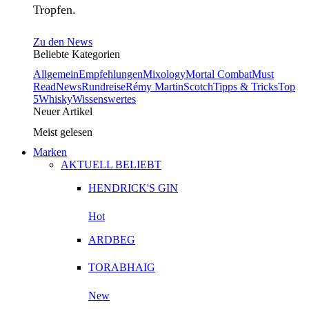
Tropfen.
Zu den News
Beliebte Kategorien
Allgemein
Empfehlungen
Mixology
Mortal Combat
Must
Read
News
Rundreise
Rémy Martin
Scotch
Tipps & Tricks
Top
5
Whisky
Wissenswertes
Neuer Artikel
Meist gelesen
Marken
AKTUELL BELIEBT
HENDRICK'S GIN
Hot
ARDBEG
TORABHAIG
New