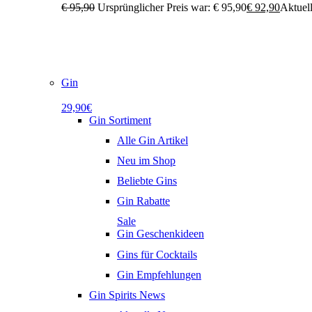
€
95,90
Ursprünglicher Preis war: € 95,90
€
92,90
Aktuell
Gin
29,90€
Gin Sortiment
Alle Gin Artikel
Neu im Shop
Beliebte Gins
Gin Rabatte
Sale
Gin Geschenkideen
Gins für Cocktails
Gin Empfehlungen
Gin Spirits News