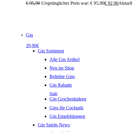
€
95,90
Ursprünglicher Preis war: € 95,90
€
92,90
Aktuell
Gin
29,90€
Gin Sortiment
Alle Gin Artikel
Neu im Shop
Beliebte Gins
Gin Rabatte
Sale
Gin Geschenkideen
Gins für Cocktails
Gin Empfehlungen
Gin Spirits News