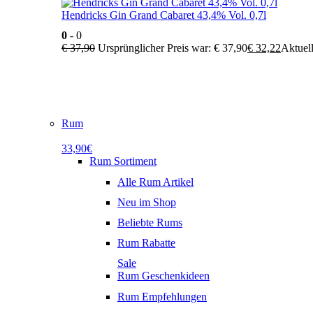
Hendricks Gin Grand Cabaret 43,4% Vol. 0,7l
0
- 0
€
37,90
Ursprünglicher Preis war: € 37,90
€
32,22
Aktuell
Rum
33,90€
Rum Sortiment
Alle Rum Artikel
Neu im Shop
Beliebte Rums
Rum Rabatte
Sale
Rum Geschenkideen
Rum Empfehlungen