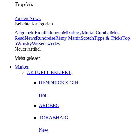
Tropfen.
Zu den News
Beliebte Kategorien
Allgemein
Empfehlungen
Mixology
Mortal Combat
Must
Read
News
Rundreise
Rémy Martin
Scotch
Tipps & Tricks
Top
5
Whisky
Wissenswertes
Neuer Artikel
Meist gelesen
Marken
AKTUELL BELIEBT
HENDRICK'S GIN
Hot
ARDBEG
TORABHAIG
New