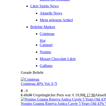
Likör Spirits News
Aktuelle News
Meist gelesene Artikel
Beliebte Marken
Cointreau
Hot
Campari
Nonino
Mozart Chocolate Likör
Galliano
Gerade Beliebt
Cointreau 40% Vol. 0,7l
0
- 0
€
19,90
Ursprünglicher Preis war: € 19,90
€
17,90
Aktuell
Nonino Grappa Riserva Antica Cuvée 5 Years Old 43% V