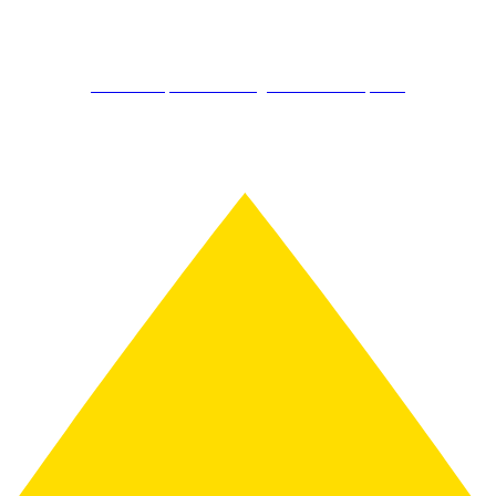
Kostenlos Spirits Club Mitglied werden & sparen!
Schon ab 150€ gratis Versand!