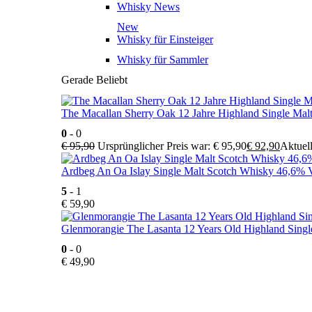
Whisky News
New
Whisky für Einsteiger
Whisky für Sammler
Gerade Beliebt
The Macallan Sherry Oak 12 Jahre Highland Single Mal
0
- 0
€
95,90
Ursprünglicher Preis war: € 95,90
€
92,90
Aktuell
Ardbeg An Oa Islay Single Malt Scotch Whisky 46,6% V
5
- 1
€
59,90
Glenmorangie The Lasanta 12 Years Old Highland Singl
0
- 0
€
49,90