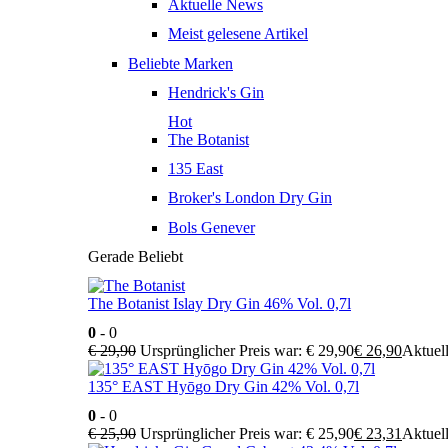
Aktuelle News
Meist gelesene Artikel
Beliebte Marken
Hendrick's Gin
Hot
The Botanist
135 East
Broker's London Dry Gin
Bols Genever
Gerade Beliebt
The Botanist Islay Dry Gin 46% Vol. 0,7l
0
- 0
€
29,90
Ursprünglicher Preis war: € 29,90
€
26,90
Aktuell
135° EAST Hyōgo Dry Gin 42% Vol. 0,7l
0
- 0
€
25,90
Ursprünglicher Preis war: € 25,90
€
23,31
Aktuell