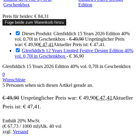
Preis für beides:
€
84,31
Füge beide zum Warenkorb hinzu
Dieses Produkt: Glenfiddich 15 Years 2026 Edition 40%
vol. 0,70l in Geschenkbox
-
€
49,90
Ursprünglicher Preis
war: € 49,90
€
47,41
Aktueller Preis ist: € 47,41.
Glenfiddich 12 Years Limited Festive Design Edition 40%
vol. 0,70l in Geschenkbox
-
€
36,90
Glenfiddich 15 Years 2026 Edition 40% vol. 0,70l in Geschenkbox
0
Wunschliste
5 Personen sehen sich diesen Artikel gerade an.
€
49,90
Ursprünglicher Preis war: € 49,90
€
47,41
Aktueller
Preis ist: € 47,41.
Enthält 20% MwSt.
(
€
67,73
/ 1000 ml)
Alk. 40 vol
zzgl.
Versand