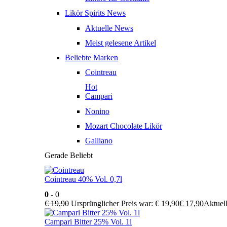
Likör Spirits News
Aktuelle News
Meist gelesene Artikel
Beliebte Marken
Cointreau
Hot
Campari
Nonino
Mozart Chocolate Likör
Galliano
Gerade Beliebt
Cointreau 40% Vol. 0,7l
0
- 0
€
19,90
Ursprünglicher Preis war: € 19,90
€
17,90
Aktuell
Campari Bitter 25% Vol. 1l