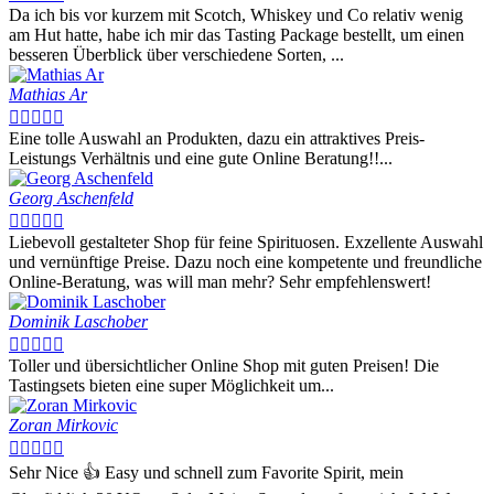
Da ich bis vor kurzem mit Scotch, Whiskey und Co relativ wenig
am Hut hatte, habe ich mir das Tasting Package bestellt, um einen
besseren Überblick über verschiedene Sorten, ...
Mathias Ar





Eine tolle Auswahl an Produkten, dazu ein attraktives Preis-
Leistungs Verhältnis und eine gute Online Beratung!!...
Georg Aschenfeld





Liebevoll gestalteter Shop für feine Spirituosen. Exzellente Auswahl
und vernünftige Preise. Dazu noch eine kompetente und freundliche
Online-Beratung, was will man mehr? Sehr empfehlenswert!
Dominik Laschober





Toller und übersichtlicher Online Shop mit guten Preisen! Die
Tastingsets bieten eine super Möglichkeit um...
Zoran Mirkovic





Sehr Nice 👍 Easy und schnell zum Favorite Spirit, mein