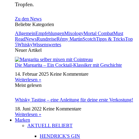
Tropfen.
Zu den News
Beliebte Kategorien
Allgemein
Empfehlungen
Mixology
Mortal Combat
Must
Read
News
Rundreise
Rémy Martin
Scotch
Tipps & Tricks
Top
5
Whisky
Wissenswertes
Neuer Artikel
Die Margarita – Ein Cocktail-Klassiker mit Geschichte
14. Februar 2025
Keine Kommentare
Weiterlesen »
Meist gelesen
Whisky Tasting – eine Anleitung für deine erste Verkostung!
18. Juni 2022
Keine Kommentare
Weiterlesen »
Marken
AKTUELL BELIEBT
HENDRICK'S GIN