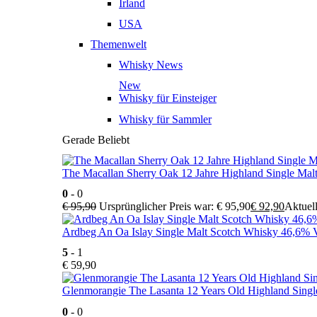
Irland
USA
Themenwelt
Whisky News
New
Whisky für Einsteiger
Whisky für Sammler
Gerade Beliebt
The Macallan Sherry Oak 12 Jahre Highland Single Mal
0
- 0
€
95,90
Ursprünglicher Preis war: € 95,90
€
92,90
Aktuell
Ardbeg An Oa Islay Single Malt Scotch Whisky 46,6% V
5
- 1
€
59,90
Glenmorangie The Lasanta 12 Years Old Highland Singl
0
- 0