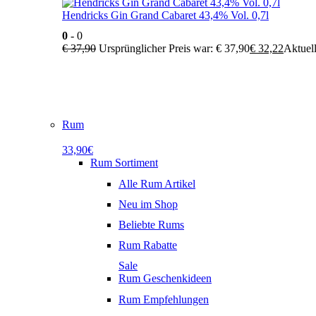
Hendricks Gin Grand Cabaret 43,4% Vol. 0,7l
0
- 0
€
37,90
Ursprünglicher Preis war: € 37,90
€
32,22
Aktuell
Rum
33,90€
Rum Sortiment
Alle Rum Artikel
Neu im Shop
Beliebte Rums
Rum Rabatte
Sale
Rum Geschenkideen
Rum Empfehlungen