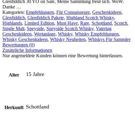
Glenfiddich 30 YO on Sale, Meine Sammlung freut sich. WoW.
Danke …
Kategorien:
Empfehlungen
,
Für Connaisseure
,
Geschenkideen
,
Glenfiddich
,
Glenfiddich Pakete
,
Highland Scotch Whisky
,
Highlands
,
Limited Edition
,
Must Have
,
Rare
,
Schottland
,
Scotch
,
Single Malt
,
Speyside
,
Speyside Scotch Whisky
,
Vatertag
Geschenkideen
,
Wertanlage
,
Whisky
,
Whisky Empfehlungen
,
Whisky Geschenkideen
,
Whisky Neuheiten
,
Whiskys Für Sammler
Bewertungen (0)
Zusätzliche Informationen
Nur angemeldete Kunden können eine Bewertung hinterlassen.
15 Jahre
Alter
Schottland
Herkunft