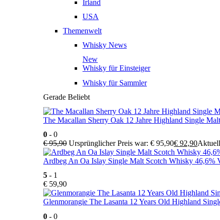
Irland
USA
Themenwelt
Whisky News
New
Whisky für Einsteiger
Whisky für Sammler
Gerade Beliebt
The Macallan Sherry Oak 12 Jahre Highland Single Mal
0
- 0
€
95,90
Ursprünglicher Preis war: € 95,90
€
92,90
Aktuell
Ardbeg An Oa Islay Single Malt Scotch Whisky 46,6% V
5
- 1
€
59,90
Glenmorangie The Lasanta 12 Years Old Highland Singl
0
- 0