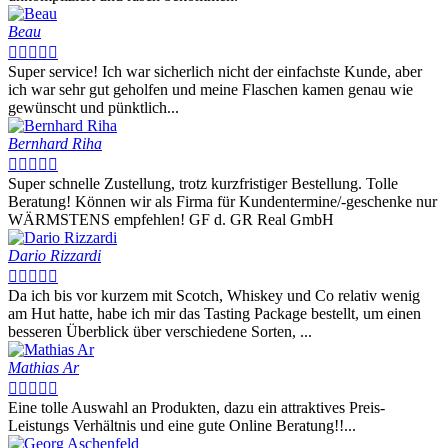
Beau





Super service! Ich war sicherlich nicht der einfachste Kunde, aber
ich war sehr gut geholfen und meine Flaschen kamen genau wie
gewünscht und pünktlich...
Bernhard Riha





Super schnelle Zustellung, trotz kurzfristiger Bestellung. Tolle
Beratung! Können wir als Firma für Kundentermine/-geschenke nur
WÄRMSTENS empfehlen! GF d. GR Real GmbH
Dario Rizzardi





Da ich bis vor kurzem mit Scotch, Whiskey und Co relativ wenig
am Hut hatte, habe ich mir das Tasting Package bestellt, um einen
besseren Überblick über verschiedene Sorten, ...
Mathias Ar





Eine tolle Auswahl an Produkten, dazu ein attraktives Preis-
Leistungs Verhältnis und eine gute Online Beratung!!...