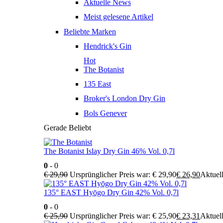
Aktuelle News
Meist gelesene Artikel
Beliebte Marken
Hendrick's Gin
Hot
The Botanist
135 East
Broker's London Dry Gin
Bols Genever
Gerade Beliebt
The Botanist Islay Dry Gin 46% Vol. 0,7l
0
- 0
€
29,90
Ursprünglicher Preis war: € 29,90
€
26,90
Aktuell
135° EAST Hyōgo Dry Gin 42% Vol. 0,7l
0
- 0
€
25,90
Ursprünglicher Preis war: € 25,90
€
23,31
Aktuell