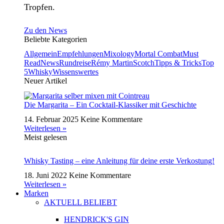
Tropfen.
Zu den News
Beliebte Kategorien
Allgemein
Empfehlungen
Mixology
Mortal Combat
Must
Read
News
Rundreise
Rémy Martin
Scotch
Tipps & Tricks
Top
5
Whisky
Wissenswertes
Neuer Artikel
Die Margarita – Ein Cocktail-Klassiker mit Geschichte
14. Februar 2025
Keine Kommentare
Weiterlesen »
Meist gelesen
Whisky Tasting – eine Anleitung für deine erste Verkostung!
18. Juni 2022
Keine Kommentare
Weiterlesen »
Marken
AKTUELL BELIEBT
HENDRICK'S GIN