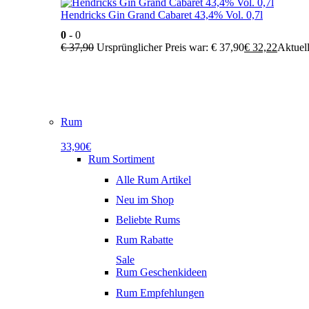
Hendricks Gin Grand Cabaret 43,4% Vol. 0,7l
0
- 0
€
37,90
Ursprünglicher Preis war: € 37,90
€
32,22
Aktuell
Rum
33,90€
Rum Sortiment
Alle Rum Artikel
Neu im Shop
Beliebte Rums
Rum Rabatte
Sale
Rum Geschenkideen
Rum Empfehlungen