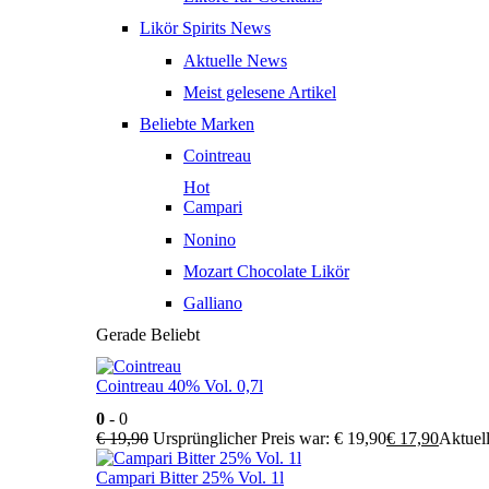
Likör Spirits News
Aktuelle News
Meist gelesene Artikel
Beliebte Marken
Cointreau
Hot
Campari
Nonino
Mozart Chocolate Likör
Galliano
Gerade Beliebt
Cointreau 40% Vol. 0,7l
0
- 0
€
19,90
Ursprünglicher Preis war: € 19,90
€
17,90
Aktuell
Campari Bitter 25% Vol. 1l