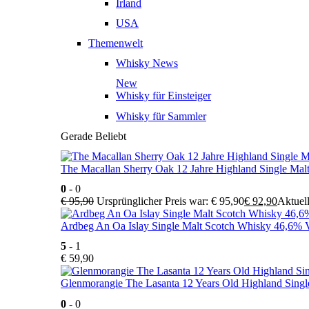
Irland
USA
Themenwelt
Whisky News
New
Whisky für Einsteiger
Whisky für Sammler
Gerade Beliebt
The Macallan Sherry Oak 12 Jahre Highland Single Mal
0
- 0
€
95,90
Ursprünglicher Preis war: € 95,90
€
92,90
Aktuell
Ardbeg An Oa Islay Single Malt Scotch Whisky 46,6% V
5
- 1
€
59,90
Glenmorangie The Lasanta 12 Years Old Highland Singl
0
- 0