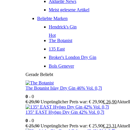
Aktuelle News
Meist gelesene Artikel
Beliebte Marken
Hendrick's Gin
Hot
The Botanist
135 East
Broker's London Dry Gin
Bols Genever
Gerade Beliebt
The Botanist Islay Dry Gin 46% Vol. 0,7l
0
- 0
€
29,90
Ursprünglicher Preis war: € 29,90
€
26,90
Aktuell
135° EAST Hyōgo Dry Gin 42% Vol. 0,7l
0
- 0
€
25,90
Ursprünglicher Preis war: € 25,90
€
23,31
Aktuell