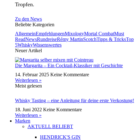
Tropfen.
Zu den News
Beliebte Kategorien
Allgemein
Empfehlungen
Mixology
Mortal Combat
Must
Read
News
Rundreise
Rémy Martin
Scotch
Tipps & Tricks
Top
5
Whisky
Wissenswertes
Neuer Artikel
Die Margarita – Ein Cocktail-Klassiker mit Geschichte
14. Februar 2025
Keine Kommentare
Weiterlesen »
Meist gelesen
Whisky Tasting – eine Anleitung für deine erste Verkostung!
18. Juni 2022
Keine Kommentare
Weiterlesen »
Marken
AKTUELL BELIEBT
HENDRICK'S GIN