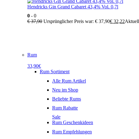
Hendricks Gin Grand Cabaret 43,4% Vol. 0,7l
0
- 0
€
37,90
Ursprünglicher Preis war: € 37,90
€
32,22
Aktuell
Rum
33,90€
Rum Sortiment
Alle Rum Artikel
Neu im Shop
Beliebte Rums
Rum Rabatte
Sale
Rum Geschenkideen
Rum Empfehlungen