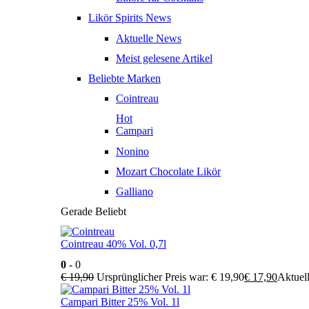
Likör Spirits News
Aktuelle News
Meist gelesene Artikel
Beliebte Marken
Cointreau
Hot
Campari
Nonino
Mozart Chocolate Likör
Galliano
Gerade Beliebt
Cointreau 40% Vol. 0,7l
0
- 0
€
19,90
Ursprünglicher Preis war: € 19,90
€
17,90
Aktuell
Campari Bitter 25% Vol. 1l