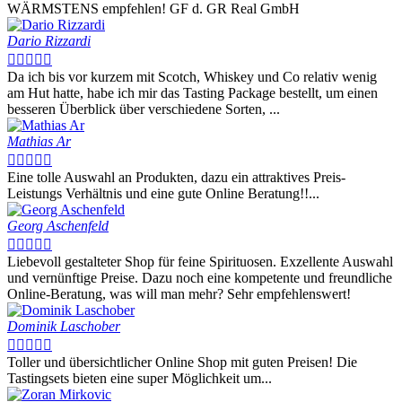
WÄRMSTENS empfehlen! GF d. GR Real GmbH
Dario Rizzardi





Da ich bis vor kurzem mit Scotch, Whiskey und Co relativ wenig
am Hut hatte, habe ich mir das Tasting Package bestellt, um einen
besseren Überblick über verschiedene Sorten, ...
Mathias Ar





Eine tolle Auswahl an Produkten, dazu ein attraktives Preis-
Leistungs Verhältnis und eine gute Online Beratung!!...
Georg Aschenfeld





Liebevoll gestalteter Shop für feine Spirituosen. Exzellente Auswahl
und vernünftige Preise. Dazu noch eine kompetente und freundliche
Online-Beratung, was will man mehr? Sehr empfehlenswert!
Dominik Laschober





Toller und übersichtlicher Online Shop mit guten Preisen! Die
Tastingsets bieten eine super Möglichkeit um...