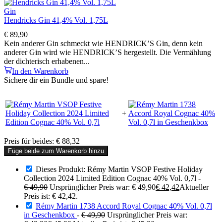
Gin
Hendricks Gin 41,4% Vol. 1,75L
€
89,90
Kein anderer Gin schmeckt wie HENDRICK’S Gin, denn kein
anderer Gin wird wie HENDRICK’S hergestellt. Die Vermählung
der dichterisch erhabenen...
In den Warenkorb
Sichere dir ein Bundle und spare!
+
Preis für beides:
€
88,32
Füge beide zum Warenkorb hinzu
Dieses Produkt: Rémy Martin VSOP Festive Holiday
Collection 2024 Limited Edition Cognac 40% Vol. 0,7l
-
€
49,90
Ursprünglicher Preis war: € 49,90
€
42,42
Aktueller
Preis ist: € 42,42.
Rémy Martin 1738 Accord Royal Cognac 40% Vol. 0,7l
in Geschenkbox
-
€
49,90
Ursprünglicher Preis war: