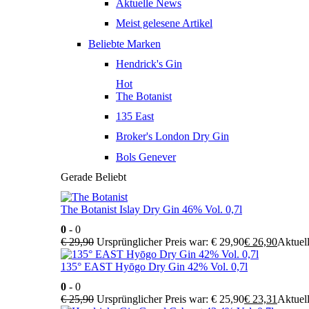
Aktuelle News
Meist gelesene Artikel
Beliebte Marken
Hendrick's Gin
Hot
The Botanist
135 East
Broker's London Dry Gin
Bols Genever
Gerade Beliebt
The Botanist Islay Dry Gin 46% Vol. 0,7l
0
- 0
€
29,90
Ursprünglicher Preis war: € 29,90
€
26,90
Aktuell
135° EAST Hyōgo Dry Gin 42% Vol. 0,7l
0
- 0
€
25,90
Ursprünglicher Preis war: € 25,90
€
23,31
Aktuell