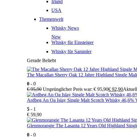
Irland
USA
Themenwelt
Whisky News
New
Whisky für Einsteiger
Whisky für Sammler
Gerade Beliebt
The Macallan Sherry Oak 12 Jahre Highland Single Mal
0
- 0
€
95,90
Ursprünglicher Preis war: € 95,90
€
92,90
Aktuell
Ardbeg An Oa Islay Single Malt Scotch Whisky 46,6% V
5
- 1
€
59,90
Glenmorangie The Lasanta 12 Years Old Highland Singl
0
- 0