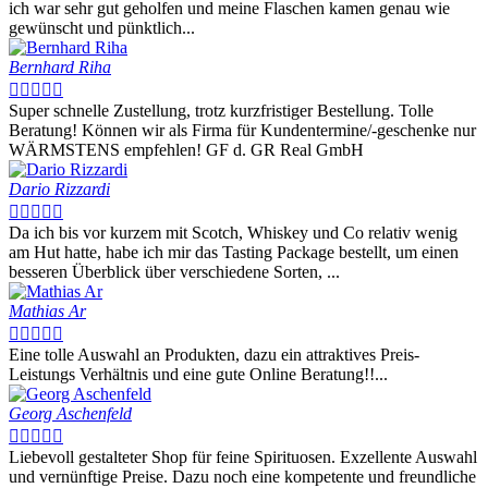
ich war sehr gut geholfen und meine Flaschen kamen genau wie
gewünscht und pünktlich...
Bernhard Riha





Super schnelle Zustellung, trotz kurzfristiger Bestellung. Tolle
Beratung! Können wir als Firma für Kundentermine/-geschenke nur
WÄRMSTENS empfehlen! GF d. GR Real GmbH
Dario Rizzardi





Da ich bis vor kurzem mit Scotch, Whiskey und Co relativ wenig
am Hut hatte, habe ich mir das Tasting Package bestellt, um einen
besseren Überblick über verschiedene Sorten, ...
Mathias Ar





Eine tolle Auswahl an Produkten, dazu ein attraktives Preis-
Leistungs Verhältnis und eine gute Online Beratung!!...
Georg Aschenfeld





Liebevoll gestalteter Shop für feine Spirituosen. Exzellente Auswahl
und vernünftige Preise. Dazu noch eine kompetente und freundliche