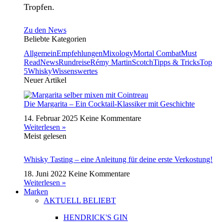
Tropfen.
Zu den News
Beliebte Kategorien
Allgemein
Empfehlungen
Mixology
Mortal Combat
Must
Read
News
Rundreise
Rémy Martin
Scotch
Tipps & Tricks
Top
5
Whisky
Wissenswertes
Neuer Artikel
Die Margarita – Ein Cocktail-Klassiker mit Geschichte
14. Februar 2025
Keine Kommentare
Weiterlesen »
Meist gelesen
Whisky Tasting – eine Anleitung für deine erste Verkostung!
18. Juni 2022
Keine Kommentare
Weiterlesen »
Marken
AKTUELL BELIEBT
HENDRICK'S GIN