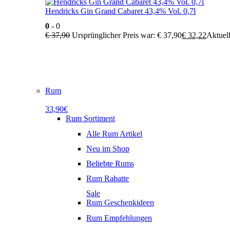
Hendricks Gin Grand Cabaret 43,4% Vol. 0,7l
0
- 0
€
37,90
Ursprünglicher Preis war: € 37,90
€
32,22
Aktuell
Rum
33,90€
Rum Sortiment
Alle Rum Artikel
Neu im Shop
Beliebte Rums
Rum Rabatte
Sale
Rum Geschenkideen
Rum Empfehlungen