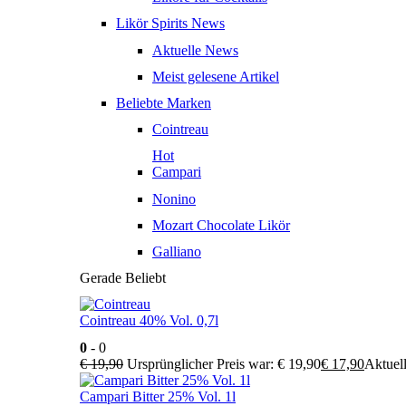
Likör Spirits News
Aktuelle News
Meist gelesene Artikel
Beliebte Marken
Cointreau
Hot
Campari
Nonino
Mozart Chocolate Likör
Galliano
Gerade Beliebt
Cointreau 40% Vol. 0,7l
0
- 0
€
19,90
Ursprünglicher Preis war: € 19,90
€
17,90
Aktuell
Campari Bitter 25% Vol. 1l