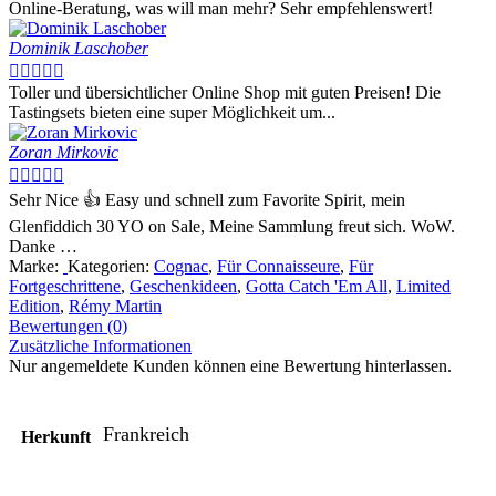
Online-Beratung, was will man mehr? Sehr empfehlenswert!
Dominik Laschober





Toller und übersichtlicher Online Shop mit guten Preisen! Die
Tastingsets bieten eine super Möglichkeit um...
Zoran Mirkovic





Sehr Nice 👍 Easy und schnell zum Favorite Spirit, mein
Glenfiddich 30 YO on Sale, Meine Sammlung freut sich. WoW.
Danke …
Marke:
Kategorien:
Cognac
,
Für Connaisseure
,
Für
Fortgeschrittene
,
Geschenkideen
,
Gotta Catch 'Em All
,
Limited
Edition
,
Rémy Martin
Bewertungen (0)
Zusätzliche Informationen
Nur angemeldete Kunden können eine Bewertung hinterlassen.
Frankreich
Herkunft