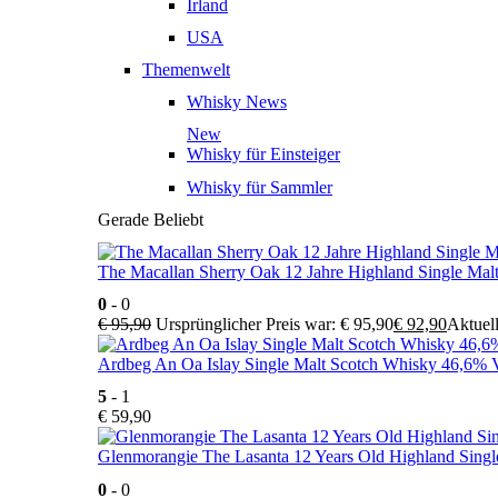
Irland
USA
Themenwelt
Whisky News
New
Whisky für Einsteiger
Whisky für Sammler
Gerade Beliebt
The Macallan Sherry Oak 12 Jahre Highland Single Mal
0
- 0
€
95,90
Ursprünglicher Preis war: € 95,90
€
92,90
Aktuell
Ardbeg An Oa Islay Single Malt Scotch Whisky 46,6% V
5
- 1
€
59,90
Glenmorangie The Lasanta 12 Years Old Highland Singl
0
- 0