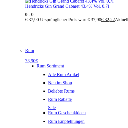
Hendricks Gin Grand Cabaret 43,4% Vol. 0,7l
0
- 0
€
37,90
Ursprünglicher Preis war: € 37,90
€
32,22
Aktuell
Rum
33,90€
Rum Sortiment
Alle Rum Artikel
Neu im Shop
Beliebte Rums
Rum Rabatte
Sale
Rum Geschenkideen
Rum Empfehlungen