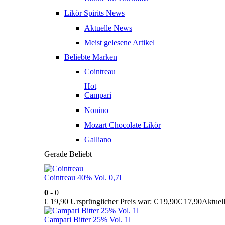
Likör Spirits News
Aktuelle News
Meist gelesene Artikel
Beliebte Marken
Cointreau
Hot
Campari
Nonino
Mozart Chocolate Likör
Galliano
Gerade Beliebt
Cointreau 40% Vol. 0,7l
0
- 0
€
19,90
Ursprünglicher Preis war: € 19,90
€
17,90
Aktuell
Campari Bitter 25% Vol. 1l