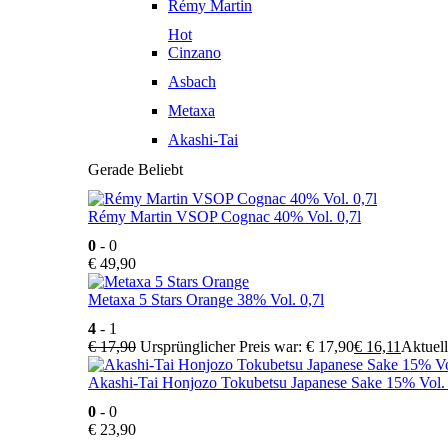
Rémy Martin
Hot
Cinzano
Asbach
Metaxa
Akashi-Tai
Gerade Beliebt
Rémy Martin VSOP Cognac 40% Vol. 0,7l
0
- 0
€
49,90
Metaxa 5 Stars Orange 38% Vol. 0,7l
4
- 1
€
17,90
Ursprünglicher Preis war: € 17,90
€
16,11
Aktuell
Akashi-Tai Honjozo Tokubetsu Japanese Sake 15% Vol. 
0
- 0
€
23,90