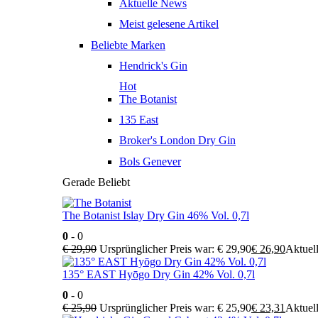
Aktuelle News
Meist gelesene Artikel
Beliebte Marken
Hendrick's Gin
Hot
The Botanist
135 East
Broker's London Dry Gin
Bols Genever
Gerade Beliebt
The Botanist Islay Dry Gin 46% Vol. 0,7l
0
- 0
€
29,90
Ursprünglicher Preis war: € 29,90
€
26,90
Aktuell
135° EAST Hyōgo Dry Gin 42% Vol. 0,7l
0
- 0
€
25,90
Ursprünglicher Preis war: € 25,90
€
23,31
Aktuell