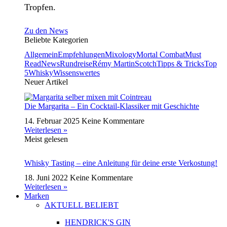
Tropfen.
Zu den News
Beliebte Kategorien
Allgemein
Empfehlungen
Mixology
Mortal Combat
Must
Read
News
Rundreise
Rémy Martin
Scotch
Tipps & Tricks
Top
5
Whisky
Wissenswertes
Neuer Artikel
Die Margarita – Ein Cocktail-Klassiker mit Geschichte
14. Februar 2025
Keine Kommentare
Weiterlesen »
Meist gelesen
Whisky Tasting – eine Anleitung für deine erste Verkostung!
18. Juni 2022
Keine Kommentare
Weiterlesen »
Marken
AKTUELL BELIEBT
HENDRICK'S GIN