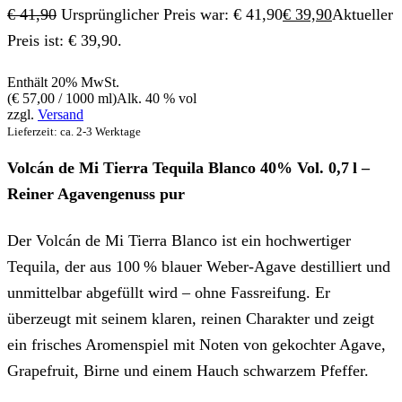
€
41,90
Ursprünglicher Preis war: € 41,90
€
39,90
Aktueller
Preis ist: € 39,90.
Enthält 20% MwSt.
(
€
57,00
/ 1000 ml)
Alk. 40 % vol
zzgl.
Versand
Lieferzeit: ca. 2-3 Werktage
Volcán de Mi Tierra Tequila Blanco 40% Vol. 0,7 l –
Reiner Agavengenuss pur
Der Volcán de Mi Tierra Blanco ist ein hochwertiger
Tequila, der aus 100 % blauer Weber‑Agave destilliert und
unmittelbar abgefüllt wird – ohne Fassreifung. Er
überzeugt mit seinem klaren, reinen Charakter und zeigt
ein frisches Aromenspiel mit Noten von gekochter Agave,
Grapefruit, Birne und einem Hauch schwarzem Pfeffer.