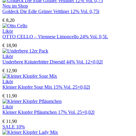
Neu im Shop
Goldeck Die Edle Grüner Veltliner 12% Vol. 0,75l
€
8,20
Likör
OTTO CELLO – Viennese Limoncello 24% Vol. 0,5L
€
18,90
Likör
Underberg Kräuterbitter Digestif 44% Vol. 12×0,02l
€
12,90
Likör
Kleiner Klopfer Sour Mix 15% Vol. 25×0,02l
€
11,90
Likör
Kleiner Klopfer Pfläumchen 17% Vol. 25×0,02l
€
11,90
SALE
10%