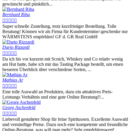
gewünscht und pünktlich...
Bernhard Riha





Super schnelle Zustellung, trotz kurzfristiger Bestellung. Tolle
Beratung! Können wir als Firma für Kundentermine/-geschenke nur
WÄRMSTENS empfehlen! GF d. GR Real GmbH
Dario Rizzardi





Da ich bis vor kurzem mit Scotch, Whiskey und Co relativ wenig
am Hut hatte, habe ich mir das Tasting Package bestellt, um einen
besseren Überblick über verschiedene Sorten, ...
Mathias Ar





Eine tolle Auswahl an Produkten, dazu ein attraktives Preis-
Leistungs Verhältnis und eine gute Online Beratung!!...
Georg Aschenfeld





Liebevoll gestalteter Shop für feine Spirituosen. Exzellente Auswahl
und vernünftige Preise. Dazu noch eine kompetente und freundliche
Online-Beratung, was will man mehr? Sehr empfehlenswert!