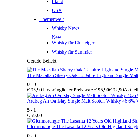
Irland
USA
Themenwelt
Whisky News
New
Whisky für Einsteiger
Whisky für Sammler
Gerade Beliebt
The Macallan Sherry Oak 12 Jahre Highland Single Mal
0
- 0
€
95,90
Ursprünglicher Preis war: € 95,90
€
92,90
Aktuell
Ardbeg An Oa Islay Single Malt Scotch Whisky 46,6% V
5
- 1
€
59,90
Glenmorangie The Lasanta 12 Years Old Highland Singl
0
- 0