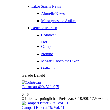
Likör Spirits News
Aktuelle News
Meist gelesene Artikel
Beliebte Marken
Cointreau
Hot
Campari
Nonino
Mozart Chocolate Likör
Galliano
Gerade Beliebt
Cointreau 40% Vol. 0,7l
0
- 0
€
19,90
Ursprünglicher Preis war: € 19,90
€
17,90
Aktuell
Campari Bitter 25% Vol. 1l