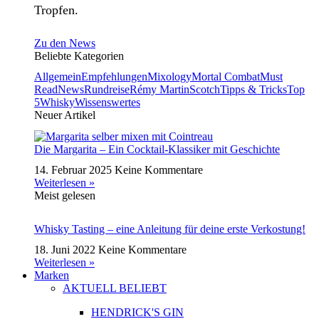
Tropfen.
Zu den News
Beliebte Kategorien
Allgemein
Empfehlungen
Mixology
Mortal Combat
Must
Read
News
Rundreise
Rémy Martin
Scotch
Tipps & Tricks
Top
5
Whisky
Wissenswertes
Neuer Artikel
Die Margarita – Ein Cocktail-Klassiker mit Geschichte
14. Februar 2025
Keine Kommentare
Weiterlesen »
Meist gelesen
Whisky Tasting – eine Anleitung für deine erste Verkostung!
18. Juni 2022
Keine Kommentare
Weiterlesen »
Marken
AKTUELL BELIEBT
HENDRICK'S GIN