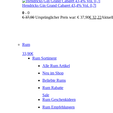
Hendricks Gin Grand Cabaret 43,4% Vol. 0,7l
0
- 0
€
37,90
Ursprünglicher Preis war: € 37,90
€
32,22
Aktuell
Rum
33,90€
Rum Sortiment
Alle Rum Artikel
Neu im Shop
Beliebte Rums
Rum Rabatte
Sale
Rum Geschenkideen
Rum Empfehlungen