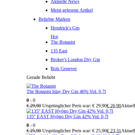
Aktuelle News
Meist gelesene Artikel
Beliebte Marken
Hendrick's Gin
Hot
The Botanist
135 East
Broker's London Dry Gin
Bols Genever
Gerade Beliebt
The Botanist Islay Dry Gin 46% Vol. 0,7l
0
- 0
€
29,90
Ursprünglicher Preis war: € 29,90
€
26,90
Aktuell
135° EAST Hyōgo Dry Gin 42% Vol. 0,7l
0
- 0
€
25,90
Ursprünglicher Preis war: € 25,90
€
23,31
Aktuell