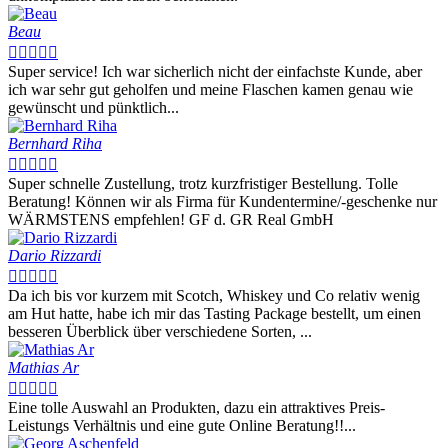
Beau





Super service! Ich war sicherlich nicht der einfachste Kunde, aber
ich war sehr gut geholfen und meine Flaschen kamen genau wie
gewünscht und pünktlich...
Bernhard Riha





Super schnelle Zustellung, trotz kurzfristiger Bestellung. Tolle
Beratung! Können wir als Firma für Kundentermine/-geschenke nur
WÄRMSTENS empfehlen! GF d. GR Real GmbH
Dario Rizzardi





Da ich bis vor kurzem mit Scotch, Whiskey und Co relativ wenig
am Hut hatte, habe ich mir das Tasting Package bestellt, um einen
besseren Überblick über verschiedene Sorten, ...
Mathias Ar





Eine tolle Auswahl an Produkten, dazu ein attraktives Preis-
Leistungs Verhältnis und eine gute Online Beratung!!...