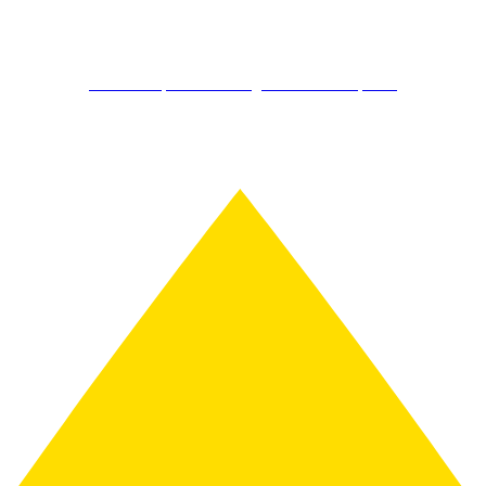
Kostenlos Spirits Club Mitglied werden & sparen!
AKTION: Schon ab 75€ gratis Versand!