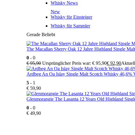
Whisky News
New
Whisky für Einsteiger
Whisky für Sammler
Gerade Beliebt
The Macallan Sherry Oak 12 Jahre Highland Single Mal
0
- 0
€
95,90
Ursprünglicher Preis war: € 95,90
€
92,90
Aktuell
Ardbeg An Oa Islay Single Malt Scotch Whisky 46,6% V
5
- 1
€
59,90
Glenmorangie The Lasanta 12 Years Old Highland Singl
0
- 0
€
49,90