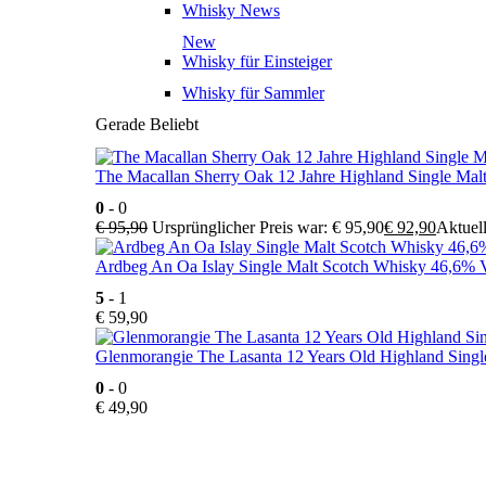
Whisky News
New
Whisky für Einsteiger
Whisky für Sammler
Gerade Beliebt
The Macallan Sherry Oak 12 Jahre Highland Single Mal
0
- 0
€
95,90
Ursprünglicher Preis war: € 95,90
€
92,90
Aktuell
Ardbeg An Oa Islay Single Malt Scotch Whisky 46,6% V
5
- 1
€
59,90
Glenmorangie The Lasanta 12 Years Old Highland Singl
0
- 0
€
49,90