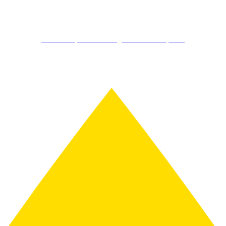
Kostenlos Spirits Club Mitglied werden & sparen!
Schon ab 150€ gratis Versand!