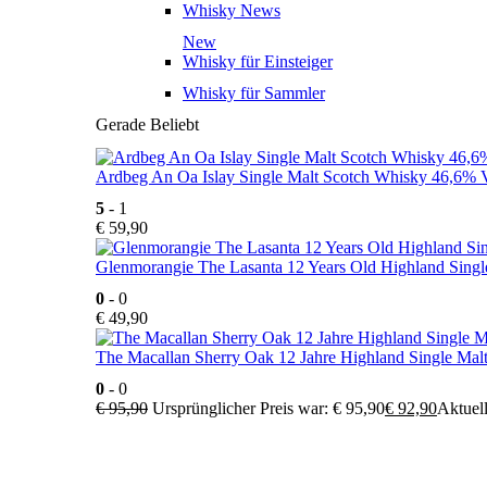
Whisky News
New
Whisky für Einsteiger
Whisky für Sammler
Gerade Beliebt
Ardbeg An Oa Islay Single Malt Scotch Whisky 46,6% V
5
- 1
€
59,90
Glenmorangie The Lasanta 12 Years Old Highland Singl
0
- 0
€
49,90
The Macallan Sherry Oak 12 Jahre Highland Single Mal
0
- 0
€
95,90
Ursprünglicher Preis war: € 95,90
€
92,90
Aktuell