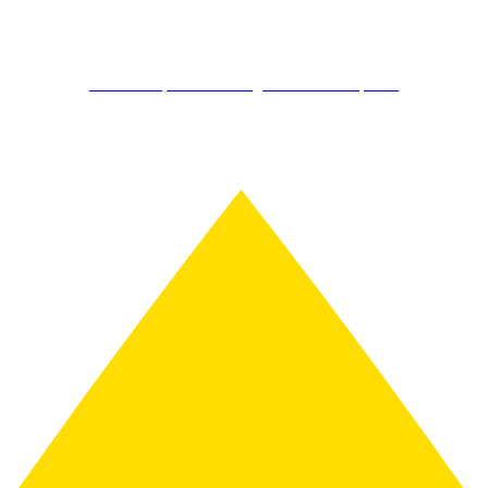
Kostenlos Spirits Club Mitglied werden & sparen!
Schon ab 150€ gratis Versand!