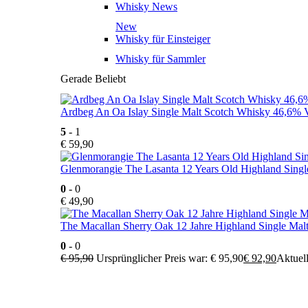
Whisky News
New
Whisky für Einsteiger
Whisky für Sammler
Gerade Beliebt
Ardbeg An Oa Islay Single Malt Scotch Whisky 46,6% V
5
- 1
€
59,90
Glenmorangie The Lasanta 12 Years Old Highland Singl
0
- 0
€
49,90
The Macallan Sherry Oak 12 Jahre Highland Single Mal
0
- 0
€
95,90
Ursprünglicher Preis war: € 95,90
€
92,90
Aktuell