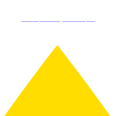
Kostenlos Spirits Club Mitglied werden & sparen!
AKTION: Schon ab 75€ gratis Versand!