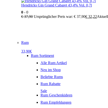
Hendricks Gin Grand Cabaret 43,4% Vol. 0,7l
0
- 0
€
37,90
Ursprünglicher Preis war: € 37,90
€
32,22
Aktuell
Rum
33,90€
Rum Sortiment
Alle Rum Artikel
Neu im Shop
Beliebte Rums
Rum Rabatte
Sale
Rum Geschenkideen
Rum Empfehlungen