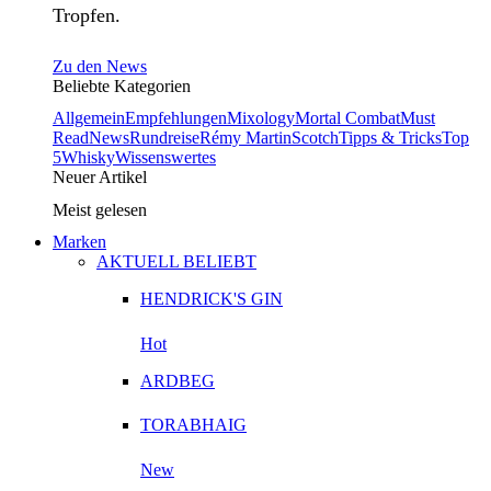
Tropfen.
Zu den News
Beliebte Kategorien
Allgemein
Empfehlungen
Mixology
Mortal Combat
Must
Read
News
Rundreise
Rémy Martin
Scotch
Tipps & Tricks
Top
5
Whisky
Wissenswertes
Neuer Artikel
Meist gelesen
Marken
AKTUELL BELIEBT
HENDRICK'S GIN
Hot
ARDBEG
TORABHAIG
New