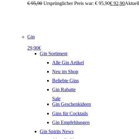
€
95,90
Ursprünglicher Preis war: € 95,90
€
92,90
Aktuell
Gin
29,90€
Gin Sortiment
Alle Gin Artikel
Neu im Shop
Beliebte Gins
Gin Rabatte
Sale
Gin Geschenkideen
Gins für Cocktails
Gin Empfehlungen
Gin Spirits News