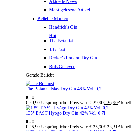
Aktuelle News
Meist gelesene Artikel
Beliebte Marken
Hendrick's Gin
Hot
The Botanist
135 East
Broker's London Dry Gin
Bols Genever
Gerade Beliebt
The Botanist Islay Dry Gin 46% Vol. 0,7l
0
- 0
€
29,90
Ursprünglicher Preis war: € 29,90
€
26,90
Aktuell
135° EAST Hyōgo Dry Gin 42% Vol. 0,7l
0
- 0
€
25,90
Ursprünglicher Preis war: € 25,90
€
23,31
Aktuell