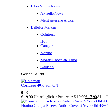
Likör Spirits News
Aktuelle News
Meist gelesene Artikel
Beliebte Marken
Cointreau
Hot
Campari
Nonino
Mozart Chocolate Likör
Galliano
Gerade Beliebt
Cointreau 40% Vol. 0,7l
0
- 0
€
19,90
Ursprünglicher Preis war: € 19,90
€
17,90
Aktuell
Nonino Grappa Riserva Antica Cuvée 5 Years Old 43% V